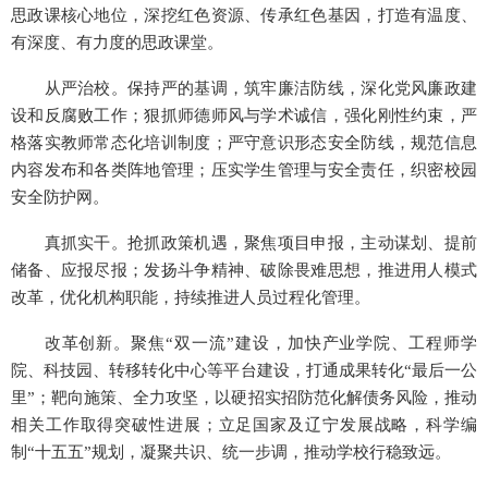
思政课核心地位，深挖红色资源、传承红色基因，打造有温度、
有深度、有力度的思政课堂。
从严治校。保持严的基调，筑牢廉洁防线，深化党风廉政建
设和反腐败工作；狠抓师德师风与学术诚信，强化刚性约束，严
格落实教师常态化培训制度；严守意识形态安全防线，规范信息
内容发布和各类阵地管理；压实学生管理与安全责任，织密校园
安全防护网。
真抓实干。抢抓政策机遇，聚焦项目申报，主动谋划、提前
储备、应报尽报；发扬斗争精神、破除畏难思想，推进用人模式
改革，优化机构职能，持续推进人员过程化管理。
改革创新。聚焦“双一流”建设，加快产业学院、工程师学
院、科技园、转移转化中心等平台建设，打通成果转化“最后一公
里”；靶向施策、全力攻坚，以硬招实招防范化解债务风险，推动
相关工作取得突破性进展；立足国家及辽宁发展战略，科学编
制“十五五”规划，凝聚共识、统一步调，推动学校行稳致远。