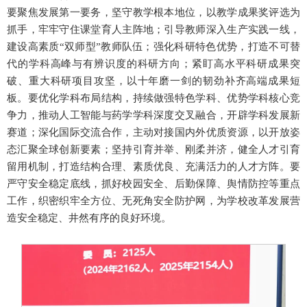
要聚焦发展第一要务，坚守教学根本地位，以教学成果奖评选为
抓手，牢牢守住课堂育人主阵地；引导教师深入生产实践一线，
建设高素质“双师型”教师队伍；强化科研特色优势，打造不可替
代的学科高峰与有辨识度的科研方向；紧盯高水平科研成果突
破、重大科研项目攻坚，以十年磨一剑的韧劲补齐高端成果短
板。要优化学科布局结构，持续做强特色学科、优势学科核心竞
争力，推动人工智能与药学学科深度交叉融合，开辟学科发展新
赛道；深化国际交流合作，主动对接国内外优质资源，以开放姿
态汇聚全球创新要素；坚持引育并举、刚柔并济，健全人才引育
留用机制，打造结构合理、素质优良、充满活力的人才方阵。要
严守安全稳定底线，抓好校园安全、后勤保障、舆情防控等重点
工作，织密织牢全方位、无死角安全防护网，为学校改革发展营
造安全稳定、井然有序的良好环境。