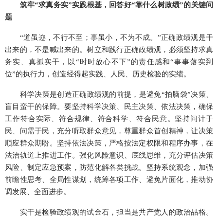
筑牢“求真务实”实践根基，回答好“靠什么树政绩”的关键问
题
“道虽迩，不行不至；事虽小，不为不成。”正确政绩观是干
出来的，不是喊出来的。树立和践行正确政绩观，必须坚持求真
务实、真抓实干，以“时时放心不下”的责任感和“事事落实到
位”的执行力，创造经得起实践、人民、历史检验的实绩。
科学决策是创造正确政绩观的前提，是避免“拍脑袋”决策、
盲目蛮干的保障。要坚持科学决策、民主决策、依法决策，确保
工作符合实际、符合规律、符合科学、符合民意。坚持问计于
民、问需于民，充分听取群众意见，尊重群众首创精神，让决策
顺应群众期盼。坚持依法决策，严格按法定权限和程序办事，在
法治轨道上推进工作。强化风险意识、底线思维，充分评估决策
风险、制定应急预案，防范化解各类挑战。坚持系统观念，加强
前瞻性思考、全局性谋划，统筹各项工作、避免片面化，推动协
调发展、全面进步。
实干是检验政绩观的试金石，担当是共产党人的政治品格。