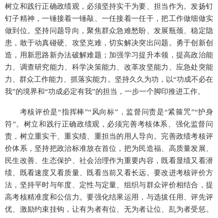
树立和践行正确政绩观，必须坚持实干为要、担当作为。发扬钉
钉子精神，一锤接着一锤敲、一任接着一任干，把工作做细做实
做到位。坚持问题导向，聚焦群众急难愁盼、发展瓶颈、稳定隐
患，敢于动真碰硬、攻坚克难，切实解决突出问题。勇于创新创
造，用新思路新办法破解难题；加强学习提升本领，提高政治能
力、调查研究能力、科学决策能力、改革攻坚能力、应急处突能
力、群众工作能力、抓落实能力。坚持久久为功，以“功成不必在
我”的境界和“功成必定有我”的担当，一步一个脚印推进工作。
考核评价是“指挥棒”“风向标”，监督问责是“紧箍咒”“护身
符”。树立和践行正确政绩观，必须完善考核体系、强化监督问
责，树立重实干、重实绩、重担当的用人导向。完善政绩考核评
价体系，坚持把政治标准放在首位，把为民造福、高质量发展、
民生改善、生态保护、社会治理作为重要内容，既看显绩又看潜
绩、既看速度又看质量、既看当前又看长远。要改进考核评价方
法，坚持平时与年度、定性与定量、组织与群众评价相结合，提
高考核精准度和公信力。要强化结果运用，与选拔任用、评先评
优、激励约束挂钩，让有为者有位、无为者让位、乱为者受惩。