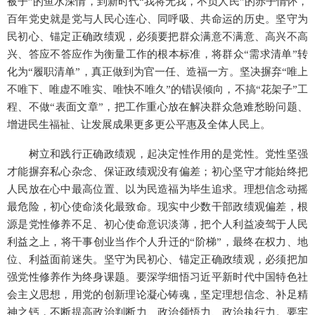
被子”的鱼水深情，到新时代“我将无我，不负人民”的赤子情怀，
百年党史就是党与人民心连心、同呼吸、共命运的历史。坚守为
民初心、锚定正确政绩观，必须要把群众满意不满意、高兴不高
兴、答应不答应作为衡量工作的根本标准，将群众“需求清单”转
化为“履职清单”，真正做到为官一任、造福一方。坚决摒弃“唯上
不唯下、唯虚不唯实、唯快不唯久”的错误倾向，不搞“花架子”工
程、不做“表面文章”，把工作重心放在解决群众急难愁盼问题、
增进民生福祉、让发展成果更多更公平惠及全体人民上。
树立和践行正确政绩观，起决定性作用的是党性。党性坚强
才能摒弃私心杂念、保证政绩观没有偏差；初心坚守才能始终把
人民放在心中最高位置、以为民造福为毕生追求。理想信念动摇
最危险，初心使命淡化最致命。现实中少数干部政绩观偏差，根
源是党性修养不足、初心使命意识淡薄，把个人利益凌驾于人民
利益之上，将干事创业当作个人升迁的“阶梯”，最终在权力、地
位、利益面前迷失。坚守为民初心、锚定正确政绩观，必须把加
强党性修养作为终身课题。要深学细悟习近平新时代中国特色社
会主义思想，用党的创新理论凝心铸魂，坚定理想信念、补足精
神之钙，不断提高政治判断力、政治领悟力、政治执行力。要牢