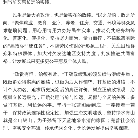
利当前又惠长远的实绩。
民生是最大的政治，也是最实在的政绩。“民之所盼，政之所
向。”聚焦就业、教育、医疗、养老、住房、交通、环境等群众急
难愁盼问题，用心用情用力办好民生实事，推动公共服务均等
化、普惠化、便捷化。坚持尽力而为、量力而行，不搞脱离实际
的“高指标”“硬任务”，不搞劳民伤财的“形象工程”。关注困难群
众和特殊群体，加大对欠发达地区支持力度，扎实推进共同富
裕，让发展成果更多更公平惠及全体人民。
“政贵有恒，治须有常。”正确政绩观必须显绩与潜绩并重，
既做群众得实惠的显绩，也做为后人作铺垫、打基础的潜绩，不
计个人功名、追求历史沉淀后的真正评价。树立正确政绩观，必
须树立长远眼光，正确处理当前与长远、局部与全局的关系，多
做打基础、利长远的事。坚持一张蓝图绘到底、一茬接着一茬
干，保持政策连续性稳定性。加强生态文明建设，坚持绿水青山
就是金山银山，为子孙留下天蓝地绿水清的家园；完善社会治
理、夯实安全基础、传承优秀文化，为长远发展提供坚实保障。