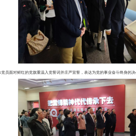
体党员面对鲜红的党旗重温入党誓词并庄严宣誓，表达为党的事业奋斗终身的决