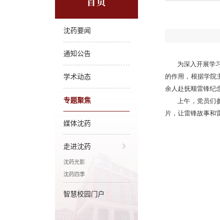
首页
沈药要闻
通知公告
为深入开展学
学术动态
的作用，根据学院
余人
赴抚顺雷锋纪念
专题聚焦
上午，党员们
片，让雷锋故事和
媒体沈药
走进沈药
沈药光影
沈药四季
智慧校园门户