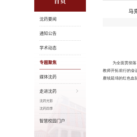
首页
马
沈药要闻
通知公告
学术动态
专题聚焦
为全面贯彻落
教师开拓前行的奋
媒体沈药
赓续延绵的红色血
走进沈药
沈药光影
沈药四季
智慧校园门户