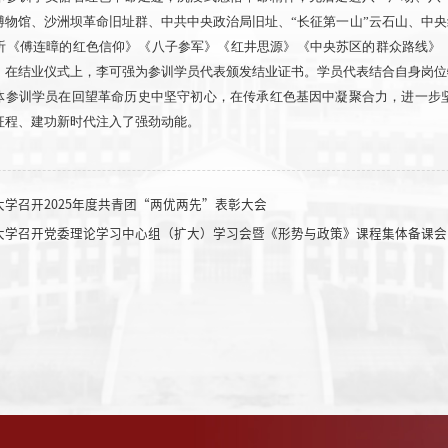
博物馆、沙洲坝革命旧址群、中共中央政治局旧址、“长征第一山”云石山、中央
听《傅连暲的红色信仰》《八子参军》《红井思源》《中央苏区的群众路线》
。在结业仪式上，李可强为参训学员代表颁发结业证书。学员代表结合自身岗位
体参训学员在回望革命历史中坚守初心，在传承红色基因中凝聚合力，进一步
征程、建功新时代注入了强劲动能。
大学召开2025年度共青团“两优两先”表彰大会
大学召开党委理论学习中心组（扩大）学习会暨《形势与政策》课程集体备课会