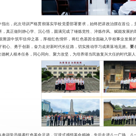
中指出，此次培训严格贯彻落实学校党委部署要求，始终把讲政治摆在首位，
研，真正做到静心学、沉心悟，圆满完成了锤炼党性、淬炼作风、赋能发展的
根溯源中筑牢信仰之基，厚植红色情怀，将红色基因全面融入学校事业发展
守初心、勇于创新，奋力走好新时代长征路，切实推动学习成果落地见效。
要
立德树人根本任务，同心同向、聚力攻坚，为培养堪当民族复兴大任的时代新人
体参训学员循着红色革命足迹，沉浸式感悟革命精神，先后走进八一广场、八