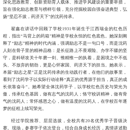
深化思政教育、创新资助育人载体、推进学风建设的重要举措，
旨在强化励志教育与榜样引领，充分挖掘校园自强奋进典型，弘
扬“坚忍不拔，药济天下”的沈药传承。
翟鑫在讲话中回顾了学校
1931年诞生于江西瑞金的红色历
程，指出“马背上的药箱”精神是学校永恒的红色底色。她深刻阐
释了“励志”精神的时代内涵，强调励志不是一句口号，而是沈药
人刻在骨子里的精神品格：是长征路上不畏艰险、办学不辍的坚
守，是科研攻关十年磨一剑、惟精惟一的执着，是困境之中不低
头、不放弃的韧劲，更是心怀家国、药济天下的担当。她表示，
本届“励志之星”正是沈药传承的生动践行者，在他们的故事里，
看到了沈药学子以实际行动诠释“真正的优秀源于担当，真正的成
长依靠奋斗”。她希望全体沈药学子，以学校红色历史与荣光为
傲，传承红色基因，做有志气的沈药人；恪守校训精神，做有骨
气的沈药人；常怀感恩之心，做有温度的沈药人，在学校百年逐
梦的征程上续写荣光。
经过学院推荐、层层选拔，全校共有
20名优秀学子晋级决
赛。现场，参赛学子依次登台，结合自身成长经历，真情讲述勤