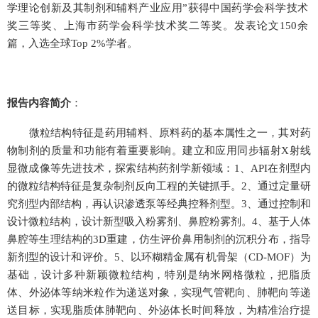
学理论创新及其制剂和辅料产业应用”获得中国药学会科学技术
奖三等奖、上海市药学会科学技术奖二等奖。发表论文
150
余
篇，入选全球
Top 2%
学者。
报告内容简介
：
微粒结构特征是药用辅料、原料药的基本属性之一，其对药
物制剂的质量和功能有着重要影响。建立和应用同步辐射X射线
显微成像等先进技术，探索结构药剂学新领域：
1、API
在剂型内
的微粒结构特征是复杂制剂反向工程的关键抓手。
2、
通过定量研
究剂型内部结构，再认识渗透泵等经典控释剂型。
3、
通过控制和
设计微粒结构，设计新型吸入粉雾剂、鼻腔粉雾剂。
4、
基于人体
鼻腔等生理结构的
3D
重建，仿生评价鼻用制剂的沉积分布，指导
新剂型的设计和评价。
5、
以环糊精金属有机骨架（
CD-MOF
）为
基础，设计多种新颖微粒结构，特别是纳米网格微粒，把脂质
体、外泌体等纳米粒作为递送对象，实现气管靶向、肺靶向等递
送目标，实现脂质体肺靶向、外泌体长时间释放，为精准治疗提