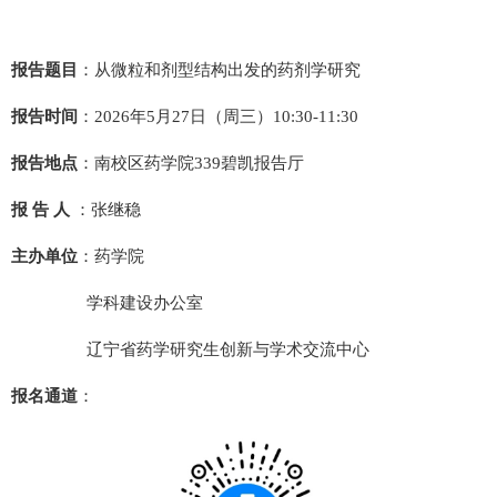
报告题目
：从微粒和剂型结构出发的药剂学研究
报告时间
：
202
6
年
5
月
27
日（周
三）
10:
3
0-1
1
:30
报告地点
：南校区
药学院
339
碧凯报告厅
报 告 人
：张继稳
主办单位
：
药学院
学科建设办公室
辽宁省药学研究生创新与学术交流中心
报名通道
：