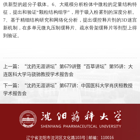
供新型的超分子载体。
6、
大规模分析粉体中微粒的定量结构特
征，提出和验证“颗粒结构组学”，用于吸入粉雾剂的深度分析。
7、
基于精细结构研究和网络化分析，提出缓控释片剂的
3D
迷宫
新机制，在多单元微丸压制缓释片、疏水骨架缓释片等剂型上得
到验证。
上一篇：
“沈药无涯讲坛”第679讲暨“百草讲坛”第95讲：大
连医科大学马骁驰教授学术报告会
下一篇：
“沈药无涯讲坛”第677讲：中国医科大学肖庆桓教授
学术报告会
辽宁省沈阳市沈河区文化路103号 | 邮编：110016